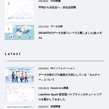
2015/09/03
SAS関連
平均から分位点へ：分位点回帰
2022/07/05
データ分析
SIGNATEのデータ分析コンペで入賞しました(金メダ
ル)
Latest
2026/08/04
NIインフォメーション
データ分析のプロ集団が大切にしている「カルチャ
ー」について
2026/06/26
Databricks関連
Lakeflow Spark 宣言型パイプラインのチュートリア
ルを動かしてみました
2026/05/07
技術関連