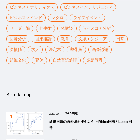
ビジネスアナリティクス
ビジネスインテリジェンス
ビジネスマインド
マクロ
ライフイベント
リーダー論
仕事術
体験談
傾向スコア分析
回帰分析
因果推論
教育
文系エンジニア
日常
欠損値
求人
決定木
熱帯魚
画像認識
組織文化
育休
自然言語処理
課題管理
Ranking
2019/09/17
SAS関連
線形回帰の過学習を抑えよう ～Ridge回帰とLasso回
帰～