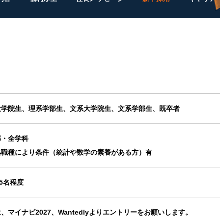
大学院生、理系学部生、文系大学院生、文系学部生、既卒者
部・全学科
集職種により条件（統計や数学の素養がある方）有
15名程度
、マイナビ2027、Wantedlyよりエントリーをお願いします。