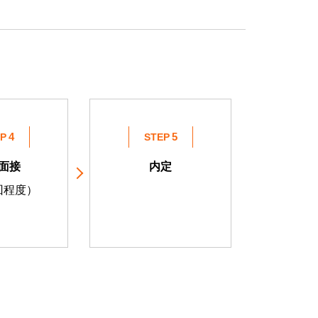
P
STEP
b面接
内定
回程度）