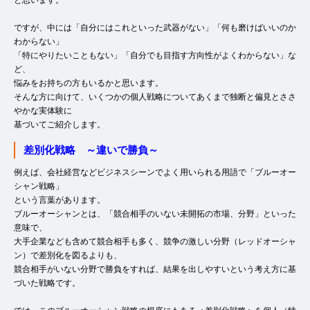
と思います。
ですが、中には「自分にはこれといった武器がない」「何も磨けばいいのか
わからない」
「特にやりたいこともない」「自分でも目指す方向性がよくわからない」な
ど、
悩みをお持ちの方もいるかと思います。
そんな方に向けて、いくつかの個人戦略についてあくまで独断と偏見とささ
やかな実体験に
基づいてご紹介します。
差別化戦略 ～違いで勝負～
例えば、会社経営などビジネスシーンでよく用いられる用語で「ブルーオー
シャン戦略」
という言葉があります。
ブルーオーシャンとは、「競合相手のいない未開拓の市場、分野」といった
意味で、
大手企業なども含めて競合相手も多く、競争の激しい分野（レッドオーシャ
ン）で差別化を図るよりも、
競合相手がいない分野で勝負をすれば、結果を出しやすいという考え方に基
づいた戦略です。