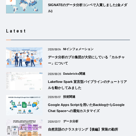
SIGNATEのデータ分析コンペで入賞しました(金メダ
ル)
Latest
2026/08/04
NIインフォメーション
データ分析のプロ集団が大切にしている「カルチャ
ー」について
2026/06/26
Databricks関連
Lakeflow Spark 宣言型パイプラインのチュートリア
ルを動かしてみました
2026/05/07
技術関連
Google Apps Scriptを用いたBacklogからGoogle
Chat Spaceへの通知カスタマイズ
2026/03/17
データ分析
自然言語のクラスタリング【後編】実装の勘所