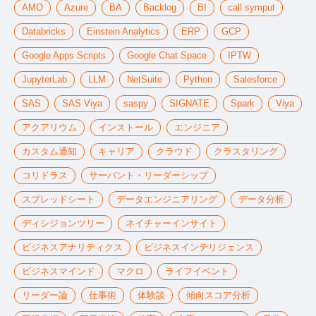
AMO
Azure
BA
Backlog
BI
call symput
Databricks
Einstein Analytics
ERP
GCP
Google Apps Scripts
Google Chat Space
IPTW
JupyterLab
LLM
NetSuite
Python
Salesforce
SAS
SAS Viya
saspy
SIGNATE
Spark
Viya
アクアリウム
インストール
エンジニア
カスタム通知
キャリア
クラウド
クラスタリング
コリドラス
サーバント・リーダーシップ
スプレッドシート
データエンジニアリング
データ分析
ディシジョンツリー
ネイチャーインサイト
ビジネスアナリティクス
ビジネスインテリジェンス
ビジネスマインド
マクロ
ライフイベント
リーダー論
仕事術
体験談
傾向スコア分析