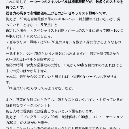
これに対して、
一つ一つのスキルレベルは標準程度だが、数多くのスキルを
持つことで、
総合力の高さで市場価値を上げるのが＜ゼネラリスト戦略＞
です。
例えば、60点を合格最低水準のスキルレベル（特別優れてはいないが、劣
っていることはない、及第点）と
仮定した場合、＜スペシャリスト戦略＞が一つのスキルに絞って90～100点
を取りに行くものだとしたら、
＜ゼネラリスト戦略＞は60～70点のスキルを数多く身に付けるようなもの
です。
一見すると、60～70点というと微妙にも思えますが、特定分野で0点から
90～100点レベルを目指すのは
相応の時間・労力が必要なのに対し、0点から60点を目指すのであればそこ
までの労力はかかりません。
それに、最初から60点でいいと思えれば、心理的なハードルも下がりま
す。
「60点でいいならやってみようかな」など。
また、営業的な観点からみても、強力なストロングポイントを持っているが
致命的なウィークポイントも
ある人材は現実的には提案しづらいという面もあります。
例えば、「プログラミング力90点、統計解析力100点、コミュニケーション
力20点」の人材がいた場合、
コミュニケーション力の部分がネックとなり提案を断念するとか、あるい