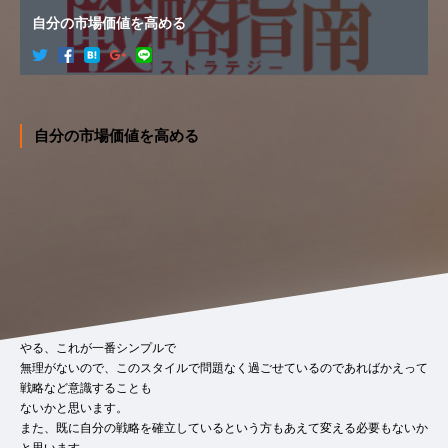
自分の市場価値を高める
自分の市場価値を高める
こんにちは。
”NIの不沈艦”
PVMです。
今回はエンジニアとして個人の市場価値を高めるための戦略について、お伝
えしたいと思います。
ただ、最初に言っておくと、最もわかりやすいのは「好きこそ物の上手な
れ」のような＜ありのまま戦略＞
だと思います。
結局、自分が興味関心があること・好きなこと・得意なことをとことんまで
やる、これが一番シンプルで
無理がないので、このスタイルで問題なく過ごせているのであればかえって
戦略など意識することも
ないかと思います。
また、既に自分の戦略を確立しているという方もあえて変える必要もないか