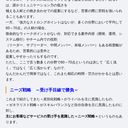
は、誰かコミュニケーション力の低さを
補える人材との抱き合わせでの提案にするなど、営業の際に苦戦を強いられ
ることもあります。
一方、「強力なストロングポイントはないが、多くの分野において平均して
60～70点」の人材の場合、
致命的なウィークポイントがない分、対応できる案件内容（開発、運用、シ
ステム移行）やチーム内での役割
（リーダー、サブリーダー、中間メンバー、末端メンバー）もある程度幅が
あるため、営業的には意外と
提案しやすかったりもするのです。
ただし、ここで言う数多くの分野で60～70点というのは決して「広く浅
く」ではなく「広く浅からず」なので、
なんだかんだで簡単ではなく、これまた相応の時間・労力がかかるとは思い
ます。
ニーズ戦略 ～受け手目線で勝負～
これまで紹介してきた＜差別化戦略＞がライバルを主に意識したもの、
＜ゼネラリスト戦略＞がスキルバランスなど自分自身を主に意識したものに
対し、
主にお客様などサービスの受け手を意識した＜ニーズ戦略＞
というものもあ
ります。