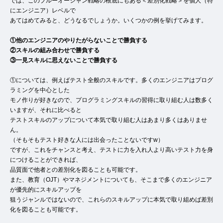
では、このブルーオーシャン戦略の根底にもある＜差別化戦略＞を個人（特
にエンジニア）レベルで
あてはめてみると、どうなるでしょうか。いくつかの例を挙げてみます。
①他のエンジニアのやりたがらないことで勝負する
②スキルの組み合わせで勝負する
③一見スキルに思えないことで勝負する
①については、例えばテスト全般のスキルです。多くのエンジニアはプログ
ラミングを中心とした
モノ作りが好きなので、プログラミングスキルの習得に取り組む人は数多く
いますが、それに比べると
テストスキルのアップについて本気で取り組む人はあまり多くはありませ
ん。
（そもそもテスト好きな人には出会ったことないですw）
ですが、これをチャンスと考え、テストに力を入れ人より高いテスト力を身
につけることができれば、
品質面で他者との差別化を図ることも可能です。
また、教育（OJT）やマネジメントについても、そこまで多くのエンジニア
が優先的にスキルアップを
狙うジャンルではないので、これらのスキルアップに本気で取り組めば差別
化を図ることも可能です。