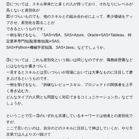
②については、スキル単体だと多くの人が持っており、それなりにレベルが
高くないと差別化が
図りづらいものでも、他のスキルとの組み合わせによって、希少価値をアッ
プさせ、差別化を図ることが
できるというものです。
一例を挙げるなら、『SAS×VBA、SAS×Azure、Oracle×SAS×Tableau、特
定業界専門知識(業務知識)×SAS、
SAS×Python×機械学習知識、SAS×Java』などでしょうか。
③については、これも差別化という狙いは同じなのですが、職務経歴書など
にはなかなか書きづらく、
一見するとスキルとは言いづらいが現場においては大事なものに注目して磨
き上げるというものです。
一例を挙げるなら、『的確なレビュースキル、プロジェクトの関係者を上手
く巻き込む力、
どんなタイプの人間とも問題なく対応できるコミュニケーション力』などで
しょうか。
ということで①～③のいずれも共通しているキーワードは他者との差別化で
すが、
ここで言いたいのは、自分のどのスキルに注目して伸ばしていくか、やり方
次第では人よりズバ抜けて