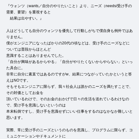
『ウォンツ（wants／自分のやりたいこと）より、ニーズ（needs/受け手の
需要、要望）を重視すると
結果は出やすい。』
人はどうしても自分のウォンツを優先して行動しがちで僕自身も例外ではあ
りません。
僕がエンジニアになったばかりの20代の頃などは、受け手のニーズなどに
ついては普段からほとんど
意識することはありませんでした。
「自分が興味があるからやる」「自分がやりたくないからやらない」といっ
た具合に。
非常に自分に素直ではあるのですがw、結果につながっていたかというと答
えはNOです。
そもそもエンジニアに限らず、我々社会人は誰かのニーズを満たすことで、
その対価としてお金を
頂いているわけで、そのお金のおかげで日々の生活を送れているわけなの
で、受け手を意識しないというのは
本末転倒ですし、受け手を意識せずにいい仕事をするのはなかなか難しいと
思います。
実際、常に受け手のニーズというのものを意識し、プログラムに限らず、コ
ミュニケーションやドキュメントに