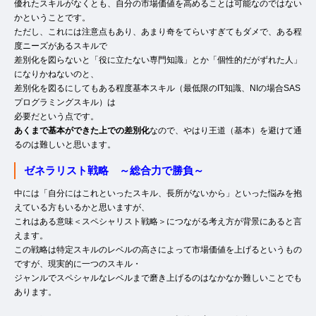
優れたスキルがなくとも、自分の市場価値を高めることは可能なのではない
かということです。
ただし、これには注意点もあり、あまり奇をてらいすぎてもダメで、ある程
度ニーズがあるスキルで
差別化を図らないと「役に立たない専門知識」とか「個性的だがずれた人」
になりかねないのと、
差別化を図るにしてもある程度基本スキル（最低限のIT知識、NIの場合SAS
プログラミングスキル）は
必要だという点です。
あくまで基本ができた上での差別化
なので、やはり王道（基本）を避けて通
るのは難しいと思います。
ゼネラリスト戦略 ～総合力で勝負～
中には「自分にはこれといったスキル、長所がないから」といった悩みを抱
えている方もいるかと思いますが、
これはある意味＜スペシャリスト戦略＞につながる考え方が背景にあると言
えます。
この戦略は特定スキルのレベルの高さによって市場価値を上げるというもの
ですが、現実的に一つのスキル・
ジャンルでスペシャルなレベルまで磨き上げるのはなかなか難しいことでも
あります。