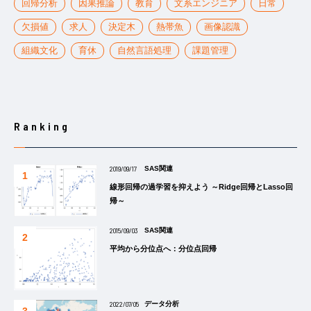
回帰分析
因果推論
教育
文系エンジニア
日常
欠損値
求人
決定木
熱帯魚
画像認識
組織文化
育休
自然言語処理
課題管理
Ranking
2019/09/17
SAS関連
線形回帰の過学習を抑えよう ～Ridge回帰とLasso回
帰～
2015/09/03
SAS関連
平均から分位点へ：分位点回帰
2022/07/05
データ分析