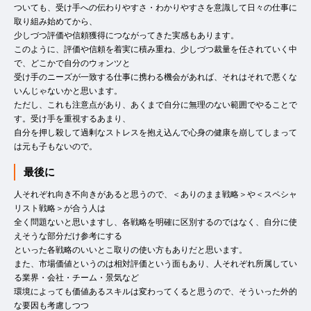
ついても、受け手への伝わりやすさ・わかりやすさを意識して日々の仕事に
取り組み始めてから、
少しづつ評価や信頼獲得につながってきた実感もあります。
このように、評価や信頼を着実に積み重ね、少しづつ裁量を任されていく中
で、どこかで自分のウォンツと
受け手のニーズが一致する仕事に携わる機会があれば、それはそれで悪くな
いんじゃないかと思います。
ただし、これも注意点があり、あくまで自分に無理のない範囲でやることで
す。受け手を重視するあまり、
自分を押し殺して過剰なストレスを抱え込んで心身の健康を崩してしまって
は元も子もないので。
最後に
人それぞれ向き不向きがあると思うので、＜ありのまま戦略＞や＜スペシャ
リスト戦略＞が合う人は
全く問題ないと思いますし、各戦略を明確に区別するのではなく、自分に使
えそうな部分だけ参考にする
といった各戦略のいいとこ取りの使い方もありだと思います。
また、市場価値というのは相対評価という面もあり、人それぞれ所属してい
る業界・会社・チーム・景気など
環境によっても価値あるスキルは変わってくると思うので、そういった外的
な要因も考慮しつつ