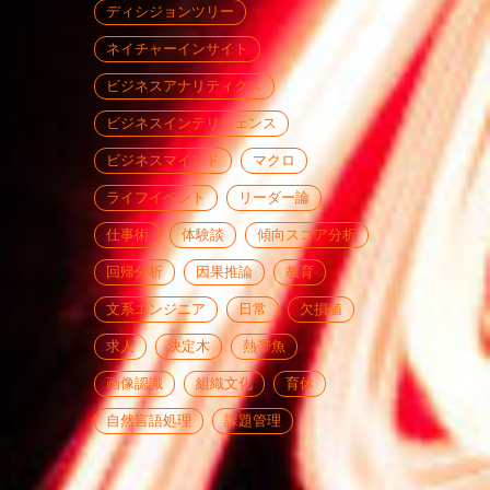
ディシジョンツリー
ネイチャーインサイト
ビジネスアナリティクス
ビジネスインテリジェンス
ビジネスマインド
マクロ
ライフイベント
リーダー論
仕事術
体験談
傾向スコア分析
回帰分析
因果推論
教育
文系エンジニア
日常
欠損値
求人
決定木
熱帯魚
画像認識
組織文化
育休
自然言語処理
課題管理