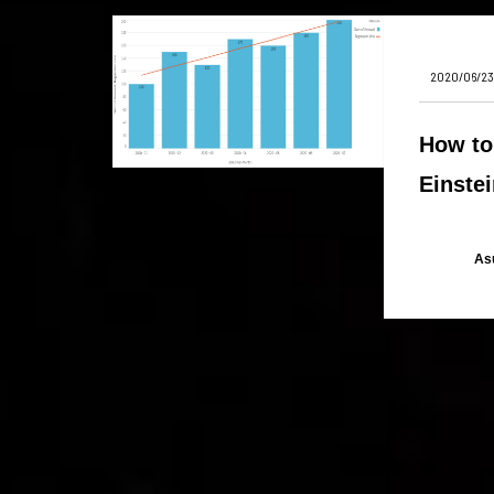
2020/06/23
How to 
Einstei
As