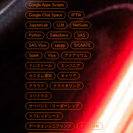
Google Apps Scripts
Google Chat Space
IPTW
JupyterLab
LLM
NetSuite
Python
Salesforce
SAS
SAS Viya
saspy
SIGNATE
Spark
Viya
アクアリウム
インストール
エンジニア
カスタム通知
キャリア
クラウド
クラスタリング
コリドラス
サーバント・リーダーシップ
スプレッドシート
データエンジニアリング
データ分析