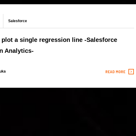
Salesforce
plot a single regression line -Salesforce
n Analytics-
READ MORE
uka