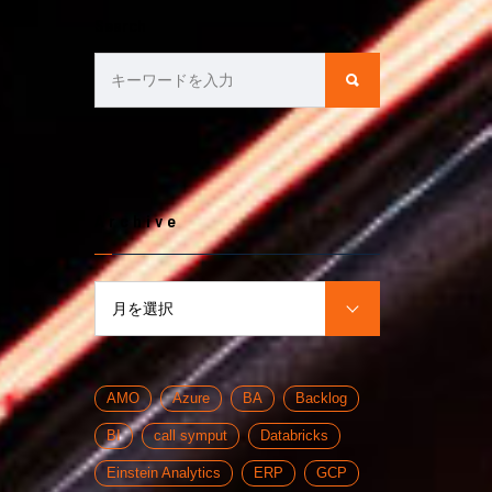
Search
Archive
月を選択
AMO
Azure
BA
Backlog
BI
call symput
Databricks
Einstein Analytics
ERP
GCP