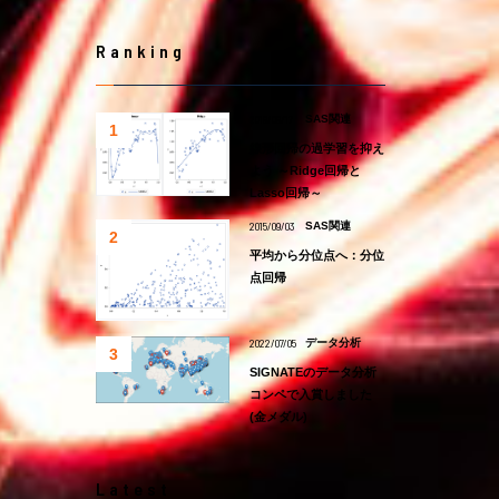
Ranking
2019/09/17
SAS関連
線形回帰の過学習を抑え
よう ～Ridge回帰と
Lasso回帰～
2015/09/03
SAS関連
平均から分位点へ：分位
点回帰
2022/07/05
データ分析
SIGNATEのデータ分析
コンペで入賞しました
(金メダル)
Latest