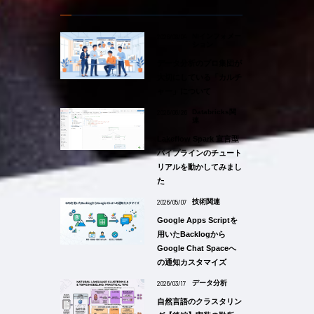
2026/08/04
NIインフォメー
ション
データ分析のプロ集団が
大切にしている「カルチ
ャー」について
2026/06/26
Databricks関
連
Lakeflow Spark 宣言型
パイプラインのチュート
リアルを動かしてみまし
た
2026/05/07
技術関連
Google Apps Scriptを
用いたBacklogから
Google Chat Spaceへ
の通知カスタマイズ
2026/03/17
データ分析
自然言語のクラスタリン