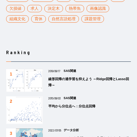
欠損値
求人
決定木
熱帯魚
画像認識
組織文化
育休
自然言語処理
課題管理
Ranking
2019/09/17
SAS関連
線形回帰の過学習を抑えよう ～Ridge回帰とLasso回
帰～
2015/09/03
SAS関連
平均から分位点へ：分位点回帰
2022/07/05
データ分析