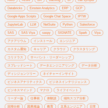
Databricks
Einstein Analytics
ERP
GCP
Google Apps Scripts
Google Chat Space
IPTW
JupyterLab
LLM
NetSuite
Python
Salesforce
SAS
SAS Viya
saspy
SIGNATE
Spark
Viya
アクアリウム
インストール
エンジニア
カスタム通知
キャリア
クラウド
クラスタリング
コリドラス
サーバント・リーダーシップ
スプレッドシート
データエンジニアリング
データ分析
ディシジョンツリー
ネイチャーインサイト
ビジネスアナリティクス
ビジネスインテリジェンス
ビジネスマインド
マクロ
ライフイベント
リーダー論
仕事術
体験談
傾向スコア分析
回帰分析
因果推論
教育
文系エンジニア
日常