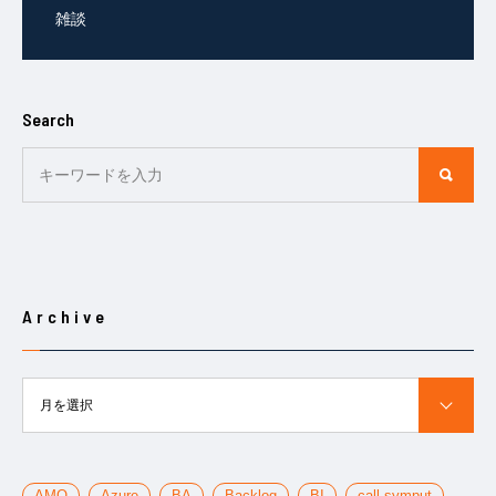
雑談
Search
Archive
月を選択
AMO
Azure
BA
Backlog
BI
call symput