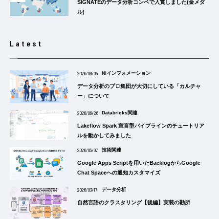
SIGNATEのデータ分析コンペで入賞しました(金メダ
ル)
Latest
2026/08/04
NIインフォメーション
データ分析のプロ集団が大切にしている「カルチャ
ー」について
2026/06/26
Databricks関連
Lakeflow Spark 宣言型パイプラインのチュートリア
ルを動かしてみました
2026/05/07
技術関連
Google Apps Scriptを用いたBacklogからGoogle
Chat Spaceへの通知カスタマイズ
2026/03/17
データ分析
自然言語のクラスタリング【後編】実装の勘所