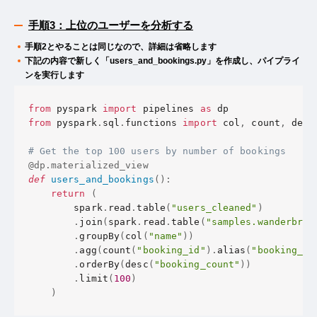
手順3：上位のユーザーを分析する
手順2とやることは同じなので、詳細は省略します
下記の内容で新しく「users_and_bookings.py」を作成し、パイプライ
ンを実行します
from
 pyspark 
import
 pipelines 
as
from
 pyspark
.
sql
.
functions 
import
 col
,
 count
,
 desc

# Get the top 100 users by number of bookings
@dp
.
materialized_view
def
users_and_bookings
(
)
:
return
(
        spark
.
read
.
table
(
"users_cleaned"
)
.
join
(
spark
.
read
.
table
(
"samples.wanderbric
.
groupBy
(
col
(
"name"
)
)
.
agg
(
count
(
"booking_id"
)
.
alias
(
"booking_co
.
orderBy
(
desc
(
"booking_count"
)
)
.
limit
(
100
)
)