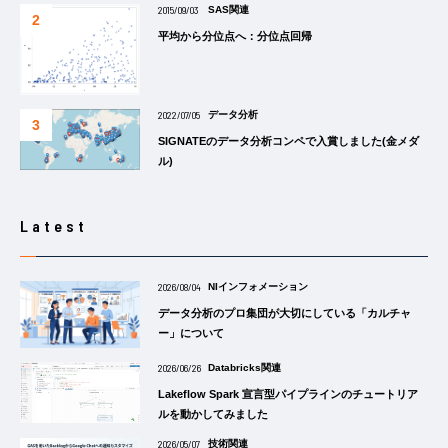
2015/09/03
SAS関連
平均から分位点へ：分位点回帰
2022/07/05
データ分析
SIGNATEのデータ分析コンペで入賞しました(金メダ
ル)
Latest
2026/08/04
NIインフォメーション
データ分析のプロ集団が大切にしている「カルチャ
ー」について
2026/06/26
Databricks関連
Lakeflow Spark 宣言型パイプラインのチュートリア
ルを動かしてみました
2026/05/07
技術関連