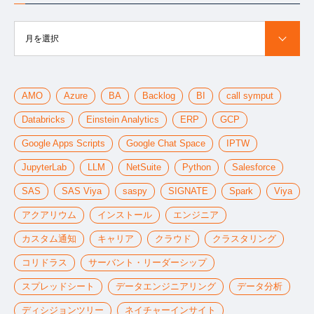
月を選択
AMO
Azure
BA
Backlog
BI
call symput
Databricks
Einstein Analytics
ERP
GCP
Google Apps Scripts
Google Chat Space
IPTW
JupyterLab
LLM
NetSuite
Python
Salesforce
SAS
SAS Viya
saspy
SIGNATE
Spark
Viya
アクアリウム
インストール
エンジニア
カスタム通知
キャリア
クラウド
クラスタリング
コリドラス
サーバント・リーダーシップ
スプレッドシート
データエンジニアリング
データ分析
ディシジョンツリー
ネイチャーインサイト