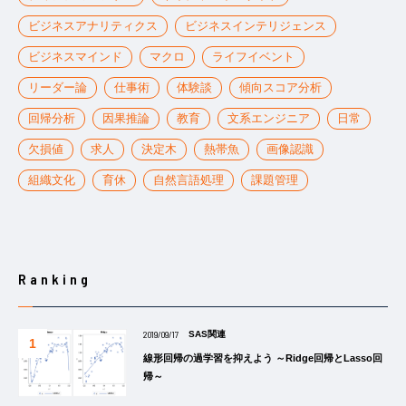
ビジネスアナリティクス
ビジネスインテリジェンス
ビジネスマインド
マクロ
ライフイベント
リーダー論
仕事術
体験談
傾向スコア分析
回帰分析
因果推論
教育
文系エンジニア
日常
欠損値
求人
決定木
熱帯魚
画像認識
組織文化
育休
自然言語処理
課題管理
Ranking
2019/09/17
SAS関連
線形回帰の過学習を抑えよう ～Ridge回帰とLasso回
帰～