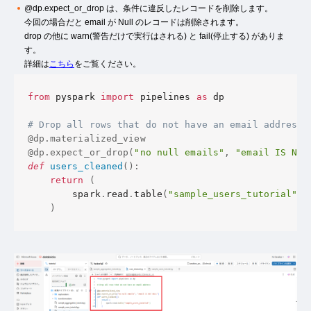
@dp.expect_or_drop は、条件に違反したレコードを削除します。
今回の場合だと email が Null のレコードは削除されます。
drop の他に warn(警告だけで実行はされる) と fail(停止する) がありま
す。
詳細は
こちら
をご覧ください。
from
 pyspark 
import
 pipelines 
as
 dp

# Drop all rows that do not have an email address
@dp
.
materialized_view
@dp
.
expect_or_drop
(
"no null emails"
,
"email IS NOT
def
users_cleaned
(
)
:
return
(
        spark
.
read
.
table
(
"sample_users_tutorial"
)
)