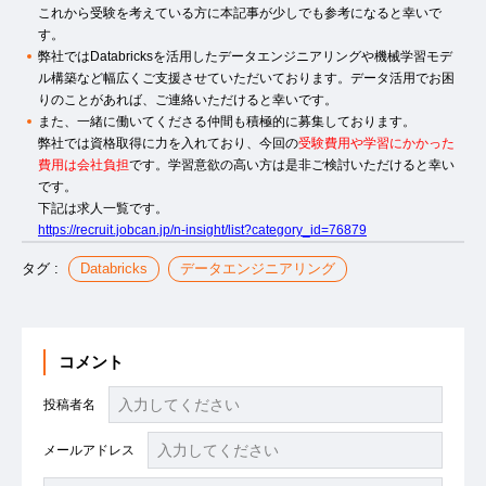
これから受験を考えている方に本記事が少しでも参考になると幸いで
す。
弊社ではDatabricksを活用したデータエンジニアリングや機械学習モデ
ル構築など幅広くご支援させていただいております。データ活用でお困
りのことがあれば、ご連絡いただけると幸いです。
また、一緒に働いてくださる仲間も積極的に募集しております。
弊社では資格取得に力を入れており、今回の
受験費用や学習にかかった
費用は会社負担
です。学習意欲の高い方は是非ご検討いただけると幸い
です。
下記は求人一覧です。
https://recruit.jobcan.jp/n-insight/list?category_id=76879
タグ :
Databricks
データエンジニアリング
コメント
投稿者名
メールアドレス