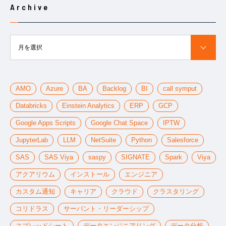
Archive
月を選択
AMO
Azure
BA
Backlog
BI
call symput
Databricks
Einstein Analytics
ERP
GCP
Google Apps Scripts
Google Chat Space
IPTW
JupyterLab
LLM
NetSuite
Python
Salesforce
SAS
SAS Viya
saspy
SIGNATE
Spark
Viya
アクアリウム
インストール
エンジニア
カスタム通知
キャリア
クラウド
クラスタリング
コリドラス
サーバント・リーダーシップ
スプレッドシート
データエンジニアリング
データ分析