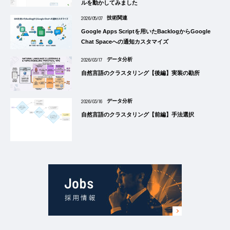
ルを動かしてみました
2026/05/07
技術関連
Google Apps Scriptを用いたBacklogからGoogle
Chat Spaceへの通知カスタマイズ
2026/03/17
データ分析
自然言語のクラスタリング【後編】実装の勘所
2026/03/16
データ分析
自然言語のクラスタリング【前編】手法選択