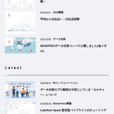
帰～
2015/09/03
SAS関連
平均から分位点へ：分位点回帰
2022/07/05
データ分析
SIGNATEのデータ分析コンペで入賞しました(金メダ
ル)
Latest
2026/08/04
NIインフォメーション
データ分析のプロ集団が大切にしている「カルチャ
ー」について
2026/06/26
Databricks関連
Lakeflow Spark 宣言型パイプラインのチュートリア