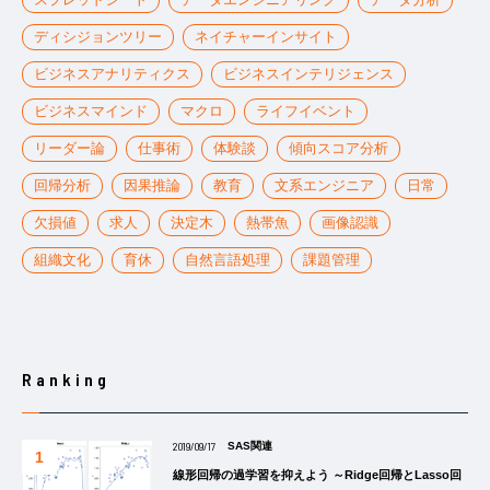
ディシジョンツリー
ネイチャーインサイト
ビジネスアナリティクス
ビジネスインテリジェンス
ビジネスマインド
マクロ
ライフイベント
リーダー論
仕事術
体験談
傾向スコア分析
回帰分析
因果推論
教育
文系エンジニア
日常
欠損値
求人
決定木
熱帯魚
画像認識
組織文化
育休
自然言語処理
課題管理
Ranking
2019/09/17
SAS関連
線形回帰の過学習を抑えよう ～Ridge回帰とLasso回