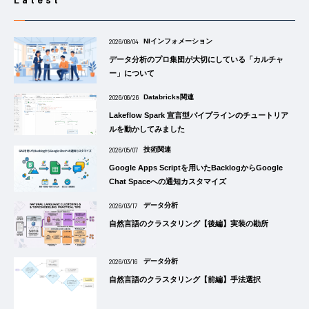
2026/08/04
NIインフォメーション
データ分析のプロ集団が大切にしている「カルチャ
ー」について
2026/06/26
Databricks関連
Lakeflow Spark 宣言型パイプラインのチュートリア
ルを動かしてみました
2026/05/07
技術関連
Google Apps Scriptを用いたBacklogからGoogle
Chat Spaceへの通知カスタマイズ
2026/03/17
データ分析
自然言語のクラスタリング【後編】実装の勘所
2026/03/16
データ分析
自然言語のクラスタリング【前編】手法選択