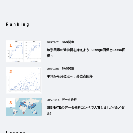
Ranking
2019/09/17
SAS関連
線形回帰の過学習を抑えよう ～Ridge回帰とLasso回
帰～
2015/09/03
SAS関連
平均から分位点へ：分位点回帰
2022/07/05
データ分析
SIGNATEのデータ分析コンペで入賞しました(金メダ
ル)
Latest