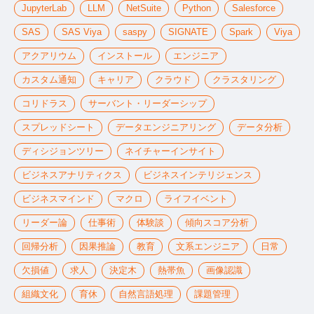
JupyterLab
LLM
NetSuite
Python
Salesforce
SAS
SAS Viya
saspy
SIGNATE
Spark
Viya
アクアリウム
インストール
エンジニア
カスタム通知
キャリア
クラウド
クラスタリング
コリドラス
サーバント・リーダーシップ
スプレッドシート
データエンジニアリング
データ分析
ディシジョンツリー
ネイチャーインサイト
ビジネスアナリティクス
ビジネスインテリジェンス
ビジネスマインド
マクロ
ライフイベント
リーダー論
仕事術
体験談
傾向スコア分析
回帰分析
因果推論
教育
文系エンジニア
日常
欠損値
求人
決定木
熱帯魚
画像認識
組織文化
育休
自然言語処理
課題管理