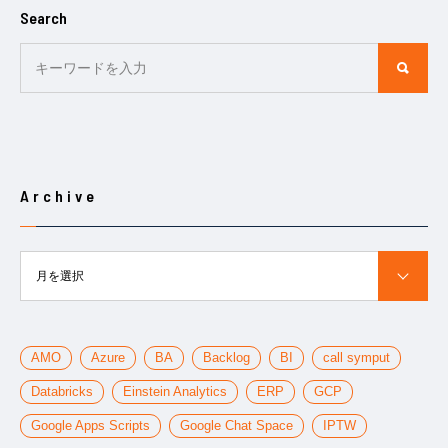
Search
Archive
月を選択
AMO
Azure
BA
Backlog
BI
call symput
Databricks
Einstein Analytics
ERP
GCP
Google Apps Scripts
Google Chat Space
IPTW