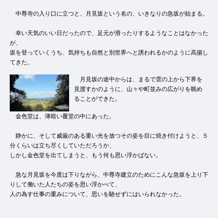
中尊寺の入り口に立つと、月見坂という名の、いきなりの急坂が始まる。
幸い天気のいい日だったので、足元が滑ったりするようなことはなかった
が、
坂を登っていくうち、気持ちも自然と別世界へと誘われるかのように高揚し
てきた。
月見坂の途中からは、まるで雲の上から下界を
見渡すかのように、山々や町並みの広がりを眺め
ることができた。
金色堂は、薄暗い覆堂の中にあった。
静かに、そして威厳のある重い光を放つその姿を目に焼き付けようと、５
分くらいは立ち尽くしていただろうか、
しかし金色堂を出てしまうと、もう何も思い浮かばない。
急な月見坂を今度は下りながら、中尊寺建立のためにこんな急坂を上り下
りして働いた人たちの姿を思い浮かべて、
人の為す仕事の重みについて、思いを馳せずにはいられなかった。