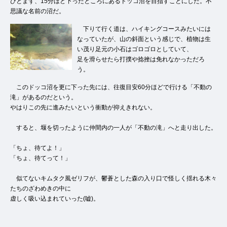
ひとまず、15分ほど下ったところにあるドッコ沼を目指すことにした。不
思議な名前の沼だ。
下りて行く道は、ハイキングコースみたいには
なっていたが、山の斜面という感じで、植物は生
い茂り足元の小石はゴロゴロとしていて、
足を滑らせたら打撲や捻挫は免れなかっただろ
う。
このドッコ沼を更に下った先には、往復目安60分ほどで行ける「不動の
滝」があるのだという。
やはりこの先に進みたいという衝動が抑えきれない。
すると、堰を切ったように仲間内の一人が「不動の滝」へと走り出した。
「ちょ、待てよ！」
「ちょ、待てって！」
似てないキムタク風ゼリフが、鬱蒼とした森の入り口で怪しく揺れる木々
たちのざわめきの中に
虚しく吸い込まれていった(嘘)。