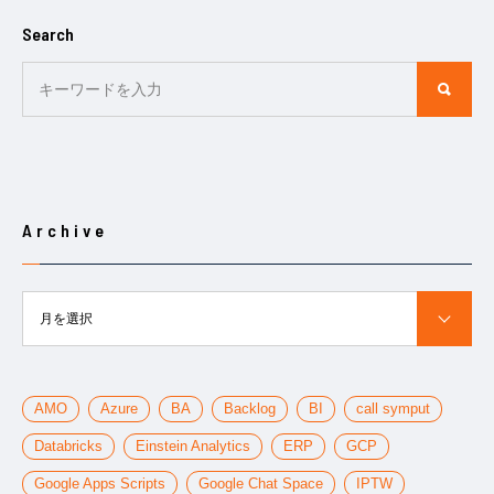
Search
Archive
月を選択
AMO
Azure
BA
Backlog
BI
call symput
Databricks
Einstein Analytics
ERP
GCP
Google Apps Scripts
Google Chat Space
IPTW