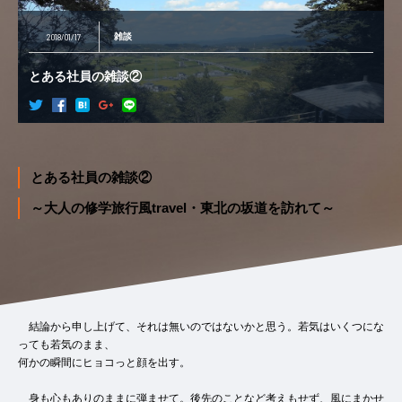
2018/01/17
雑談
とある社員の雑談②
とある社員の雑談②
～大人の修学旅行風travel・東北の坂道を訪れて～
よく「若気の至り」で〇〇しちゃいまして、なんて言葉を聞くし、自分で
も言ってきたわけだが、
その「若気」に経年変化はあるのだろうか。「若気」→「中気」→「老気」
といった具合に。
結論から申し上げて、それは無いのではないかと思う。若気はいくつにな
っても若気のまま、
何かの瞬間にヒョコっと顔を出す。
身も心もありのままに弾ませて。後先のことなど考えもせず、風にまかせ