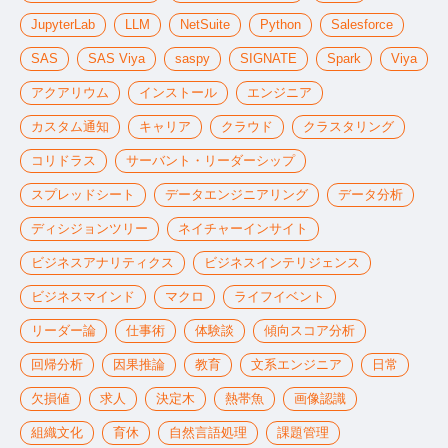
JupyterLab
LLM
NetSuite
Python
Salesforce
SAS
SAS Viya
saspy
SIGNATE
Spark
Viya
アクアリウム
インストール
エンジニア
カスタム通知
キャリア
クラウド
クラスタリング
コリドラス
サーバント・リーダーシップ
スプレッドシート
データエンジニアリング
データ分析
ディシジョンツリー
ネイチャーインサイト
ビジネスアナリティクス
ビジネスインテリジェンス
ビジネスマインド
マクロ
ライフイベント
リーダー論
仕事術
体験談
傾向スコア分析
回帰分析
因果推論
教育
文系エンジニア
日常
欠損値
求人
決定木
熱帯魚
画像認識
組織文化
育休
自然言語処理
課題管理