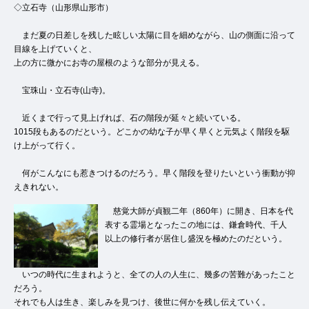
◇立石寺（山形県山形市）
まだ夏の日差しを残した眩しい太陽に目を細めながら、山の側面に沿って
目線を上げていくと、
上の方に微かにお寺の屋根のような部分が見える。
宝珠山・立石寺(山寺)。
近くまで行って見上げれば、石の階段が延々と続いている。
1015段もあるのだという。どこかの幼な子が早く早くと元気よく階段を駆
け上がって行く。
何がこんなにも惹きつけるのだろう。早く階段を登りたいという衝動が抑
えきれない。
慈覚大師が貞観二年（860年）に開き、日本を代
表する霊場となったこの地には、鎌倉時代、千人
以上の修行者が居住し盛況を極めたのだという。
いつの時代に生まれようと、全ての人の人生に、幾多の苦難があったこと
だろう。
それでも人は生き、楽しみを見つけ、後世に何かを残し伝えていく。