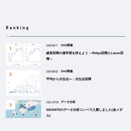
Ranking
2019/09/17
SAS関連
線形回帰の過学習を抑えよう ～Ridge回帰とLasso回
帰～
2015/09/03
SAS関連
平均から分位点へ：分位点回帰
2022/07/05
データ分析
SIGNATEのデータ分析コンペで入賞しました(金メダ
ル)