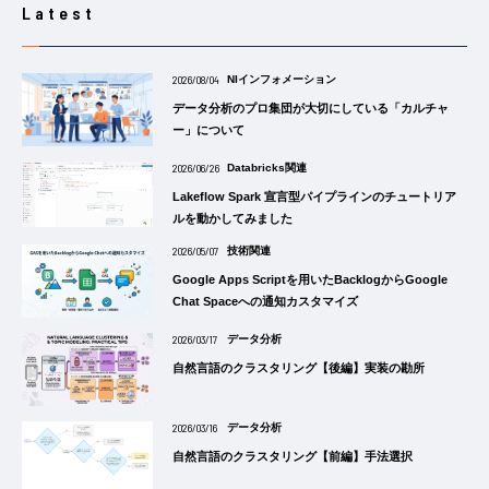
Latest
2026/08/04
NIインフォメーション
データ分析のプロ集団が大切にしている「カルチャ
ー」について
2026/06/26
Databricks関連
Lakeflow Spark 宣言型パイプラインのチュートリア
ルを動かしてみました
2026/05/07
技術関連
Google Apps Scriptを用いたBacklogからGoogle
Chat Spaceへの通知カスタマイズ
2026/03/17
データ分析
自然言語のクラスタリング【後編】実装の勘所
2026/03/16
データ分析
自然言語のクラスタリング【前編】手法選択