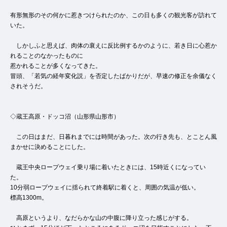
有形無形のその何かに惹きつけられたのか、この日も多くの観光客が訪れて
いた。
しかしふと思えば、肉体の衰えに反比例するかのように、若き日に心惹か
れることのなかったものに
惹かれることが多くなってきた。
冒頭、「若気の経年変化説」を否定したばかりだが、早速の修正を余儀なく
されそうだ。
◇蔵王高原・ドッコ沼（山形県山形市）
この日はまだ、日暮れまでには時間があった。次の行き先も、とことん風
まかせに決めることにした。
蔵王中央ロープウェイ乗り場に着いたときには、15時近くになってい
た。
10分弱ロープウェイに揺られて終着駅に着くと、周囲の気温が低い。
標高1300m。
高原というより、なだらかな山の中腹に降り立った感じがする。