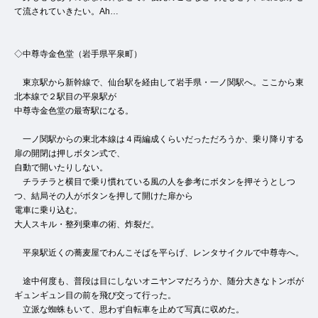
て流されていきたい。Ah…
◇中尊寺金色堂（岩手県平泉町）
東京駅から新幹線で、仙台駅を経由して岩手県・一ノ関駅へ。ここから東
北本線で２駅目の平泉駅が
中尊寺金色堂の最寄駅になる。
一ノ関駅からの東北本線は４両編成くらいだっただろうか、乗り降りする
扉の開閉は押しボタン式で、
自動で開いたりしない。
チラチラと横目で乗り慣れている風の人を参考にボタンを押そうとしつ
つ、結局その人がボタンを押して開けた扉から
電車に乗り込む。
大人スキル・整列乗車の術、炸裂だ。
平泉駅近くの蕎麦屋でわんこそばを平らげ、レンタサイクルで中尊寺へ。
途中何度も、普段は目にしないオニヤンマだろうか、随分大きなトンボが
ギュンギュン目の前を飛び交って行った。
立派な蜘蛛もいて、思わず自転車を止めて写真に収めた。