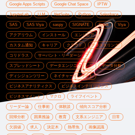
Google Apps Scripts
Google Chat Space
IPTW
JupyterLab
LLM
NetSuite
Python
Salesforce
SAS
SAS Viya
saspy
SIGNATE
Spark
Viya
アクアリウム
インストール
エンジニア
カスタム通知
キャリア
クラウド
クラスタリング
コリドラス
サーバント・リーダーシップ
スプレッドシート
データエンジニアリング
データ分析
ディシジョンツリー
ネイチャーインサイト
ビジネスアナリティクス
ビジネスインテリジェンス
ビジネスマインド
マクロ
ライフイベント
リーダー論
仕事術
体験談
傾向スコア分析
回帰分析
因果推論
教育
文系エンジニア
日常
欠損値
求人
決定木
熱帯魚
画像認識