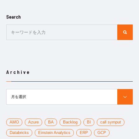
Search
Archive
月を選択
AMO
Azure
BA
Backlog
BI
call symput
Databricks
Einstein Analytics
ERP
GCP