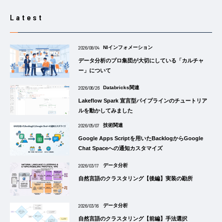
Latest
2026/08/04
NIインフォメーション
データ分析のプロ集団が大切にしている「カルチャ
ー」について
2026/06/26
Databricks関連
Lakeflow Spark 宣言型パイプラインのチュートリア
ルを動かしてみました
2026/05/07
技術関連
Google Apps Scriptを用いたBacklogからGoogle
Chat Spaceへの通知カスタマイズ
2026/03/17
データ分析
自然言語のクラスタリング【後編】実装の勘所
2026/03/16
データ分析
自然言語のクラスタリング【前編】手法選択