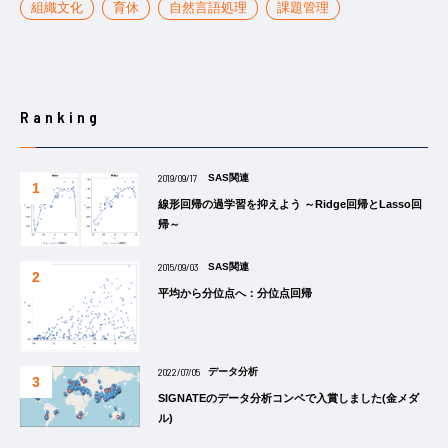
組織文化
育休
自然言語処理
課題管理
Ranking
2019/09/17
SAS関連
線形回帰の過学習を抑えよう ～Ridge回帰とLasso回
帰～
2015/09/03
SAS関連
平均から分位点へ：分位点回帰
2022/07/05
データ分析
SIGNATEのデータ分析コンペで入賞しました(金メダ
ル)