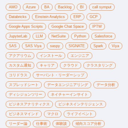
AMO
Azure
BA
Backlog
BI
call symput
Databricks
Einstein Analytics
ERP
GCP
Google Apps Scripts
Google Chat Space
IPTW
JupyterLab
LLM
NetSuite
Python
Salesforce
SAS
SAS Viya
saspy
SIGNATE
Spark
Viya
アクアリウム
インストール
エンジニア
カスタム通知
キャリア
クラウド
クラスタリング
コリドラス
サーバント・リーダーシップ
スプレッドシート
データエンジニアリング
データ分析
ディシジョンツリー
ネイチャーインサイト
ビジネスアナリティクス
ビジネスインテリジェンス
ビジネスマインド
マクロ
ライフイベント
リーダー論
仕事術
体験談
傾向スコア分析