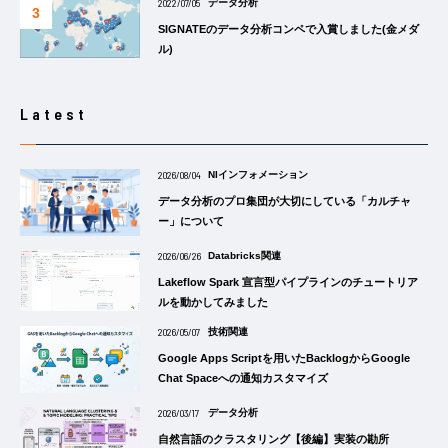
2022/07/05
データ分析
SIGNATEのデータ分析コンペで入賞しました(金メダ
ル)
Latest
2026/08/04
NIインフォメーション
データ分析のプロ集団が大切にしている「カルチャ
ー」について
2026/06/26
Databricks関連
Lakeflow Spark 宣言型パイプラインのチュートリア
ルを動かしてみました
2026/05/07
技術関連
Google Apps Scriptを用いたBacklogからGoogle
Chat Spaceへの通知カスタマイズ
2026/03/17
データ分析
自然言語のクラスタリング【後編】実装の勘所