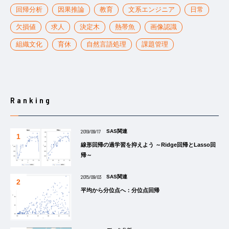
回帰分析
因果推論
教育
文系エンジニア
日常
欠損値
求人
決定木
熱帯魚
画像認識
組織文化
育休
自然言語処理
課題管理
Ranking
2019/09/17
SAS関連
線形回帰の過学習を抑えよう ～Ridge回帰とLasso回
帰～
2015/09/03
SAS関連
平均から分位点へ：分位点回帰